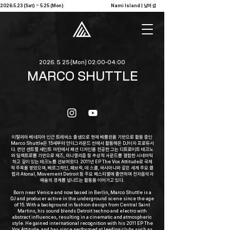
2026.5.23 (Sat) ~ 5.25 (Mon)                                              Nami Island | 남이섬            
2026. 5. 25
(Mon) 02:00-04:00
MARCO SHUTTLE
이탈리아 베네치아 인근 트레비소 출생으로 현재 베를린을 기반으로 활동 중인
Marco Shuttle은 15세부터 언더그라운드 씬에서 활동해온 DJ이자 프로듀서
다. 런던 센트럴 세인트 마틴에서 패션 디자인을 전공한 그는 디트로이트 테크노
와 일렉트로를 기반으로 재즈, 미니멀리즘 등 추상적 사운드를 결합한 시네마틱
하고 깊이 있는 테크노를 선보여왔다. 2011년 EP The Vox Attitude로 국제
적 주목을 받았으며, 베르그하인, 패브릭, 데 스쿨, 바시아니와 같은 세계 주요 클
럽과 Atonal, Movement Detroit 등 주요 페스티벌에 출연하며 전자음악과
예술의 경계를 넘나드는 활동을 이어가고 있다.
Born near Venice and now based in Berlin, Marco Shuttle is a
DJ and producer active in the underground scene since the age
of 15. With a background in fashion design from Central Saint
Martins, his sound blends Detroit techno and electro with
abstract influences, resulting in a cinematic and atmospheric
style. He gained international recognition with his 2011 EP The
Vox Attitude, and has since performed at leading clubs such as