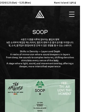
2026.5.23 (Sat) ~ 5.25 (Mon)                                              Nami Island | 남이섬            
SOOP
사운드가 층을 이루며 깊어지는 몰입의 영역
낮은 소리부터 복잡한 텍스처까지, 밀도의 변화가 온 몸의 감각을 자극합니다.
빛, 소리, 움직임이 중첩되며 한 단계 더 깊은 경험을 할 수 있는 스테이지
Shifts in Density — Layers and Depth
A realm of immersion where sound deepens in layers
From deep, low sounds to complex textures, shifting densities
stimulate every sense of the body.
A stage where light, sound, and movement overlap, offering a
deeper, more intensified experience