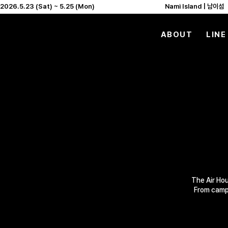
2026.5.23 (Sat) ~ 5.25 (Mon)                                              Nami Island | 남이섬     
ABOUT
LINE
The Air Hou
From campi