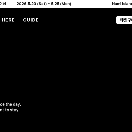
 HERE
GUIDE
티켓 
ce the day.
t to stay.