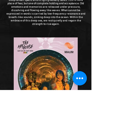
place of fear, but one of complete holding and acceptance. Old
emotions and memories are released under pressure,
dissolving and flowing away like waves. What cannot be
expressed in words is carried by low-frequency resonance and
breath-like sounds, sinking deep into the ocean. Within the
embrace of this deep sea, we rest quietly and regain the
strength to rise again.