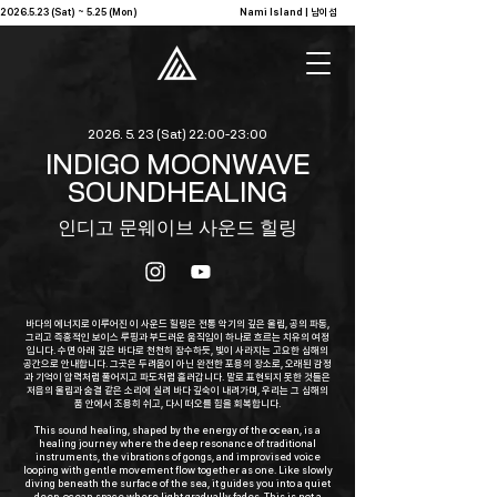
2026.5.23 (Sat) ~ 5.25 (Mon)                                              Nami Island | 남이섬            
2026. 5. 23
(Sat) 22:00-23:00
INDIGO MOONWAVE
SOUNDHEALING
인디고 문웨이브 사운드 힐링
바다의 에너지로 이루어진 이 사운드 힐링은 전통 악기의 깊은 울림, 공의 파동,
그리고 즉흥적인 보이스 루핑과 부드러운 움직임이 하나로 흐르는 치유의 여정
입니다. 수면 아래 깊은 바다로 천천히 잠수하듯, 빛이 사라지는 고요한 심해의
공간으로 안내합니다. 그곳은 두려움이 아닌 완전한 포용의 장소로, 오래된 감정
과 기억이 압력처럼 풀어지고 파도처럼 흘러갑니다. 말로 표현되지 못한 것들은
저음의 울림과 숨결 같은 소리에 실려 바다 깊숙이 내려가며, 우리는 그 심해의
품 안에서 조용히 쉬고, 다시 떠오를 힘을 회복합니다.
This sound healing, shaped by the energy of the ocean, is a
healing journey where the deep resonance of traditional
instruments, the vibrations of gongs, and improvised voice
looping with gentle movement flow together as one. Like slowly
diving beneath the surface of the sea, it guides you into a quiet
deep-ocean space where light gradually fades. This is not a