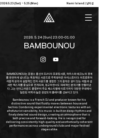
2026.5.23 (Sat) ~ 5.25 (Mon)                                              Nami Island | 남이섬            
2026. 5. 24
(Sun) 23:00-01:00
BAMBOUNOU
BAMBOUNOU는 프랑스 출신의 DJ이자 프로듀서로, 하우스와 테크노의 경계
를 유연하게 넘나드는 독창적인 사운드로 주목받아온 아티스트이다. 아프로퓨처
리즘적 감각과 실험적인 전자 사운드를 결합한 그의 음악은 깊이 있는 리듬과 섬
세한 텍스처를 중심으로 전개되며, 정교하면서도 미래적인 분위기를 만들어낸
다. 그는 언더그라운드 클럽부터 주요 페스티벌에 이르기까지 다양한 무대에서
일관된 미학과 높은 완성도의 플레이를 선보이고 있다.
Bambounou is a French DJ and producer known for his
distinctive sound that fluidly moves between house and
techno. Combining experimental electronic textures with an
afrofuturist sensibility, his music is built on deep rhythms and
finely detailed sound design, creating an atmosphere that is
both precise and forward-looking. He is recognized for
delivering consistently high-quality and aesthetically coherent
performances across underground clubs and major festival
stages alike.